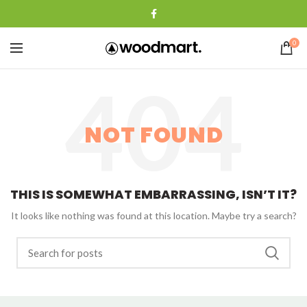
0
NOT FOUND
THIS IS SOMEWHAT EMBARRASSING, ISN’T IT?
It looks like nothing was found at this location. Maybe try a search?